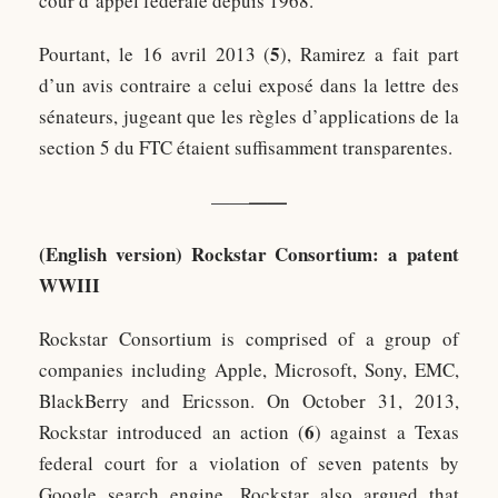
cour d’appel fédérale depuis 1968.
5
Pourtant, le 16 avril 2013 (
), Ramirez a fait part
d’un avis contraire a celui exposé dans la lettre des
sénateurs, jugeant que les règles d’applications de la
section 5 du FTC étaient suffisamment transparentes.
——
——
(English version)
Rockstar Consortium: a patent
WWIII
Rockstar Consortium is comprised of a group of
companies including Apple, Microsoft, Sony, EMC,
BlackBerry and Ericsson. On October 31, 2013,
6
Rockstar introduced an action (
) against a Texas
federal court for a violation of seven patents by
Google search engine. Rockstar also argued that