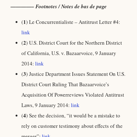
————– Footnotes / Notes de bas de page
1
(
) Le Concurrentialiste – Antitrust Letter #4:
link
2
(
) U.S. District Court for the Northern District
of California, U.S. v. Bazaarvoice, 9 January
2014:
link
3
(
) Justice Department Issues Statement On U.S.
District Court Ruling That Bazaarvoice’s
Acquisition Of Powerreviews Violated Antitrust
Laws, 9 January 2014:
link
4
(
) See the decision, “it would be a mistake to
rely on customer testimony about effects of the
merger”:
link