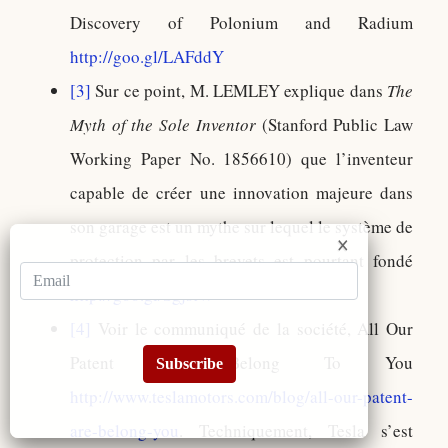
Discovery of Polonium and Radium
http://goo.gl/LAFddY
[3]
Sur ce point, M. LEMLEY explique dans
The
Myth of the Sole Inventor
(Stanford Public Law
Working Paper No. 1856610) que l’inventeur
capable de créer une innovation majeure dans
son garage est un mythe sur lequel le système de
protection par les brevets est pourtant fondé
http://goo.gl/SgjstW
[4]
Voir le communiqué de la société, All Our
Patent Are Belong To You
Subscribe
http://www.teslamotors.com/blog/all-our-patent-
are-belong-you
. Techniquement, Tesla s’est