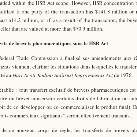
uded within the HSR Act scope. However, HSR concentration t
notified if one party of the transaction has $141.8 million or 
east $14.2 million, or if, as a result of the transaction, the buy
seller that are valued at more than $70.9 million.
erts de brevets pharmaceutiques sous le HSR Act
Federal Trade Commission a finalisé ses amendements aux règ
nts viennent clarifier les situations dans lesquelles le transfe
ité au
Hart-Scott-Rodino Antitrust Improvements Act
de 1976.
établie : tout transfert exclusif de brevets pharmaceutiques est 
ire du brevet conservera certains droits de fabrication ou autr
roit de co-développer ou co-commercialiser le produit final). E
droits commerciaux signifiants” seront effectivement transmis.
de ce nouveau corps de règle, les transferts de brevets ph