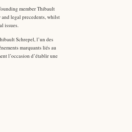
by founding member Thibault
 and legal precedents, whilst
l issues.
hibault Schrepel, l’un des
énements marquants liés au
ment l’occasion d’établir une