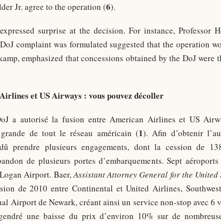
6
er Jr. agree to the operation (
).
ts expressed surprise at the decision. For instance, Professo
 DoJ complaint was formulated suggested that the operation wou
nkamp, emphasized that concessions obtained by the DoJ were t
irlines et US Airways : vous pouvez décoller
J a autorisé la fusion entre American Airlines et US Air
1
 grande de tout le réseau américain (
). Afin d’obtenir l’a
dû prendre plusieurs engagements, dont la cession de 13
’abandon de plusieurs portes d’embarquements. Sept aéroports
 Logan Airport. Baer,
Assistant Attorney General for the United
usion de 2010 entre Continental et United Airlines, Southwes
nal Airport de Newark, créant ainsi un service non-stop avec 6 
gendré une baisse du prix d’environ 10% sur de nombreuse