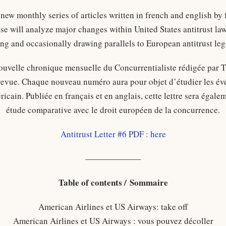
a new monthly series of articles written in french and english 
se will analyze major changes within United States antitrust law
ing and occasionally drawing parallels to European antitrust lega
nouvelle chronique mensuelle du Concurrentialiste rédigée par T
revue. Chaque nouveau numéro aura pour objet d’étudier les év
icain. Publiée en français et en anglais, cette lettre sera égale
étude comparative avec le droit européen de la concurrence.
Antitrust Letter #6 PDF : here
——————–
Table of contents / Sommaire
American Airlines et US Airways: take off
American Airlines et US Airways : vous pouvez décoller