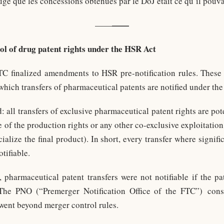
gé que les concessions obtenues par le DoJ était ce qu’il pouva
——
——
ol of drug patent rights under the HSR Act
C finalized amendments to HSR pre-notification rules. These
n which transfers of pharmaceutical patents are notified under th
: all transfers of exclusive pharmaceutical patent rights are pot
 of the production rights or any other co-exclusive exploitation r
alize the final product). In short, every transfer where signifi
tifiable.
harmaceutical patent transfers were not notifiable if the pa
 The PNO (“Premerger Notification Office of the FTC”) consi
 went beyond merger control rules.