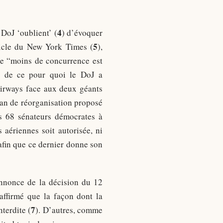
4
 DoJ ‘oublient’ (
) d’évoquer
5
ticle du New York Times (
),
que “moins de concurrence est
s de ce pour quoi le DoJ a
 Airways face aux deux géants
plan de réorganisation proposé
es 68 sénateurs démocrates à
aériennes soit autorisée, ni
afin que ce dernier donne son
’annonce de la décision du 12
affirmé que la façon dont la
7
terdite (
). D’autres, comme