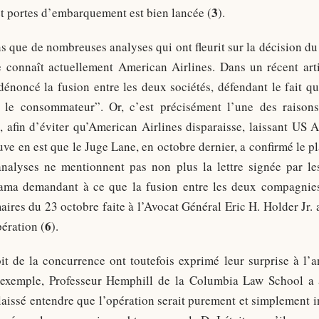
3
et portes d’embarquement est bien lancée (
).
ns que de nombreuses analyses qui ont fleurit sur la décision du
e connaît actuellement American Airlines. Dans un récent ar
énoncé la fusion entre les deux sociétés, défendant le fait 
 le consommateur”. Or, c’est précisément l’une des raison
n, afin d’éviter qu’American Airlines disparaisse, laissant US
uve en est que le Juge Lane, en octobre dernier, a confirmé le 
analyses ne mentionnent pas non plus la lettre signée par l
ama demandant à ce que la fusion entre les deux compagnies 
res du 23 octobre faite à l’Avocat Général Eric H. Holder Jr. 
6
pération (
).
oit de la concurrence ont toutefois exprimé leur surprise à l
’exemple, Professeur Hemphill de la Columbia Law School a 
laissé entendre que l’opération serait purement et simplement in