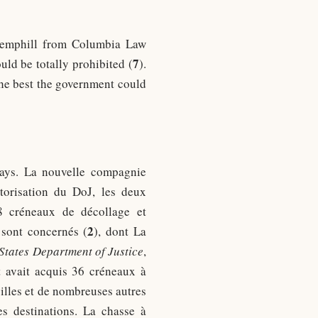
r Hemphill from Columbia Law
7
ld be totally prohibited (
).
he best the government could
ways. La nouvelle compagnie
utorisation du DoJ, les deux
8 créneaux de décollage et
2
 sont concernés (
), dont La
 States Department of Justice
,
t avait acquis 36 créneaux à
villes et de nombreuses autres
s destinations. La chasse à