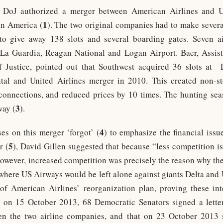
DoJ authorized a merger between American Airlines and U
1
in America (
). The two original companies had to make severa
to give away 138 slots and several boarding gates. Seven ai
 La Guardia, Reagan National and Logan Airport. Baer, Assist
 Justice, pointed out that Southwest acquired 36 slots at L
tal and United Airlines merger in 2010. This created non-st
connections, and reduced prices by 10 times. The hunting seas
3
way (
).
4
es on this merger ‘forgot’ (
) to emphasize the financial issu
5
r (
), David Gillen suggested that because “less competition i
 However, increased competition was precisely the reason why the
on where US Airways would be left alone against giants Delta an
 of American Airlines’ reorganization plan, proving these in
t on 15 October 2013, 68 Democratic Senators signed a lett
en the two airline companies, and that on 23 October 2013 