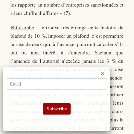
les rapporte au nombre d’entreprises sanctionnées et
7
à leur chiffre d’affaires » (
).
Philosophe
: Je trouve très étrange cette histoire de
plafond de 10 %, imposer un plafond, c’est permettre
la ruse de ceux qui, à l’avance, pourront calculer s’ils
ont ou non intérêt à s’entendre. Sachant que
l’amende de l’autorité n’excède jamais les 3 % du
chiffre d’affaires de l’entreprise incriminée, il est aisé
de calculer les profits restant malgré l’amende.
L’autorité de la concurrence et la commission
européenne devront, si elles veulent réprimer
efficacement les fautes lucratives, augmenter leurs
Subscribe
amendes, sans pour autant, poser des critères clairs
quant à la prévisibilité de la sanction. En effet, plus la
sanction sera prévisible, plus les acteurs pourront