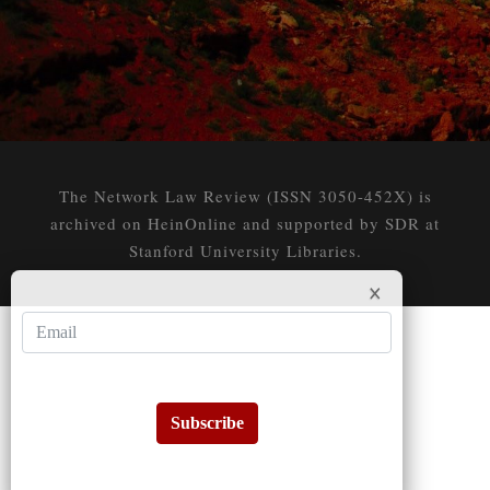
The Network Law Review (ISSN 3050-452X) is
archived on HeinOnline and supported by SDR at
Stanford University Libraries.
Subscribe